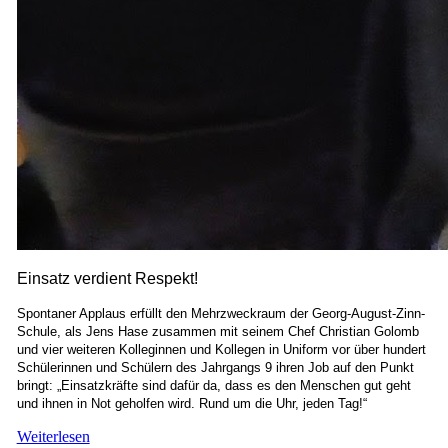
Einsatz verdient Respekt!
Spontaner Applaus erfüllt den Mehrzweckraum der Georg-August-Zinn-
Schule, als Jens Hase zusammen mit seinem Chef Christian Golomb
und vier weiteren Kolleginnen und Kollegen in Uniform vor über hundert
Schülerinnen und Schülern des Jahrgangs 9 ihren Job auf den Punkt
bringt: „Einsatzkräfte sind dafür da, dass es den Menschen gut geht
und ihnen in Not geholfen wird. Rund um die Uhr, jeden Tag!“
Weiterlesen