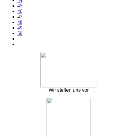
44
45
46
47
48
49
50
Wir stellen uns vor