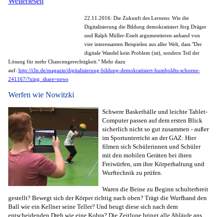
Weiterlesen
22.11.2016: Die Zukunft des Lernens: Wie die
Digitalisierung die Bildung demokratisiert Jörg Dräger
und Ralph Müller-Eiselt argumentieren anhand von
vier interessanten Beispielen aus aller Welt, dass "Der
digitale Wandel kein Problem (ist), sondern Teil der
Lösung für mehr Chancengerechtigkeit." Mehr dazu
auf:
http://t3n.de/magazin/digitalisierung-bildung-demokratisiert-humboldts-schoene-
241167/?xing_share=news
Werfen wie Nowitzki
Schwere Basketbälle und leichte Tablet-
Computer passen auf dem ersten Blick
sicherlich nicht so gut zusammen - außer
im Sportunterricht an der GAZ: Hier
filmen sich Schülerinnen und Schüler
mit den mobilen Geräten bei ihren
Freiwürfen, um ihre Körperhaltung und
Wurftechnik zu prüfen.
Waren die Beine zu Beginn schulterbreit
gestellt? Bewegt sich der Körper richtig nach oben? Trägt die Wurfhand den
Ball wie ein Kellner seine Teller? Und beugt diese sich nach dem
entscheidenden Dreh wie eine Kobra? Die Zeitlupe bringt alle Abläufe ans