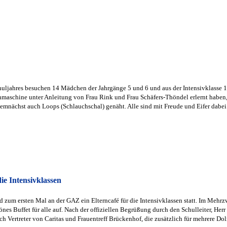
huljahres besuchen 14 Mädchen der Jahrgänge 5 und 6 und aus der Intensivklasse 
hmaschine unter Anleitung von Frau Rink und Frau Schäfers-Thöndel erlernt haben,
mnächst auch Loops (Schlauchschal) genäht. Alle sind mit Freude und Eifer dabei
die Intensivklassen
 zum ersten Mal an der GAZ ein Elterncafé für die Intensivklassen statt. Im Meh
nes Buffet für alle auf. Nach der offiziellen Begrüßung durch den Schulleiter, He
ch Vertreter von Caritas und Frauentreff Brückenhof, die zusätzlich für mehrere Do