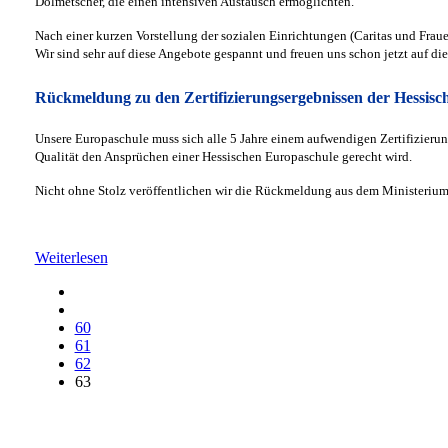
Dolmetscher, die einen intensiven Austausch ermöglichten.
Nach einer kurzen Vorstellung der sozialen Einrichtungen (Caritas und Frau
Wir sind sehr auf diese Angebote gespannt und freuen uns schon jetzt auf d
Rückmeldung zu den Zertifizierungsergebnissen der Hessis
Unsere Europaschule muss sich alle 5 Jahre einem aufwendigen Zertifizierun
Qualität den Ansprüchen einer Hessischen Europaschule gerecht wird.
Nicht ohne Stolz veröffentlichen wir die Rückmeldung aus dem Ministeriu
Weiterlesen
60
61
62
63