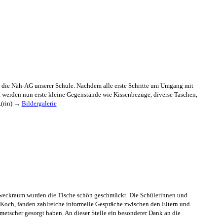
1 die Näh-AG unserer Schule. Nachdem alle erste Schritte um Umgang mit
 werden nun erste kleine Gegenstände wie Kissenbezüge, diverse Taschen,
.(rin) →
Bildergalerie
rzweckraum wurden die Tische schön geschmückt. Die Schülerinnen und
rr Koch, fanden zahlreiche informelle Gespräche zwischen den Eltern und
lmetscher gesorgt haben. An dieser Stelle ein besonderer Dank an die